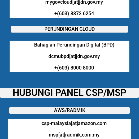
mygovcloud[at]jdn.gov.my
+(603) 8872 6254
PERUNDINGAN CLOUD
Bahagian Perundingan Digital (BPD)
dcmubpd[at]jdn.gov.my
+(603) 8000 8000
HUBUNGI PANEL CSP/MSP
AWS/RADMIK
csp-malaysia[at]amazon.com
msp[at]radmik.com.my