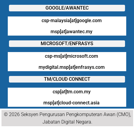
GOOGLE/AWANTEC
csp-malaysia[at]google.com
msp[at]awantec.my
MICROSOFT/ENFRASYS
csp-ms[at]microsoft.com
mydigital.msp[at]enfrasys.com
TM/CLOUD CONNECT
csp[at]tm.com.my
msp[at]cloud-connect.asia
© 2026 Seksyen Pengurusan Pengkomputeran Awan (CMO),
Jabatan Digital Negara.